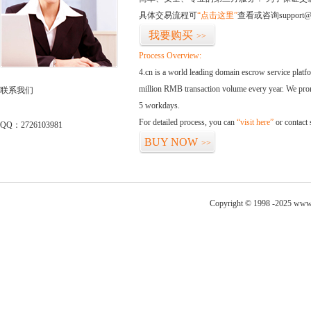
具体交易流程可
“点击这里”
查看或咨询support@
我要购买
>>
Process Overview:
4.cn is a world leading domain escrow service plat
million RMB transaction volume every year. We promi
联系我们
5 workdays.
For detailed process, you can
“visit here”
or contact
QQ：2726103981
BUY NOW
>>
Copyright © 1998 -2025 www.