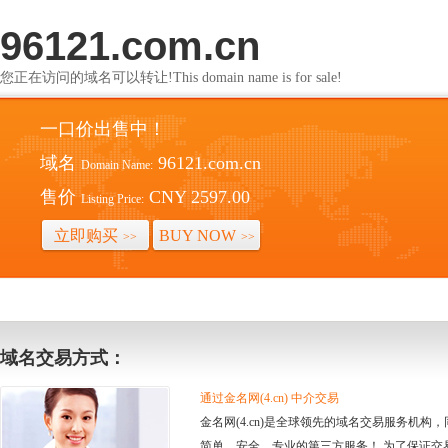
96121.com.cn
您正在访问的域名可以转让!This domain name is for sale!
一口价出售中！
域名
96121.com.cn
Domain Name:
售价
CNY 2597.00
Listing Price:
立即购买
BUY NOW
>>
>>
域名交易方式：
通过金名网(4.cn) 中介交易
金名网(4.cn)是全球领先的域名交易服务机
简单、安全、专业的第三方服务！ 为了保证交